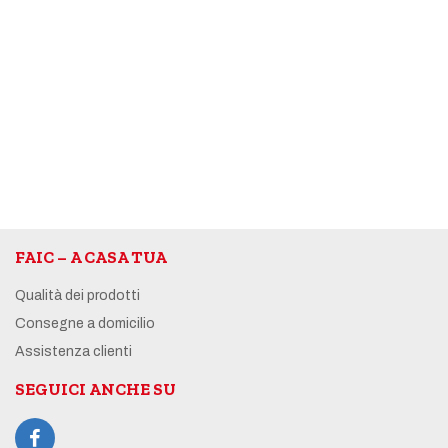
Salsa COCKTAIL Gaia (800gr)
DISPONIBILE
€
8,90
ACQUISTA
FAIC – A CASA TUA
Qualità dei prodotti
Consegne a domicilio
Assistenza clienti
SEGUICI ANCHE SU