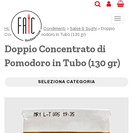
Toggle
navigat
Home
>
Specialità
>
Condimenti
>
Salse & Sughi
> Doppio
Concentrato di Pomodoro in Tubo (130 gr)
Doppio Concentrato di
Pomodoro in Tubo (130 gr)
SELEZIONA CATEGORIA